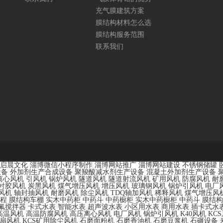
充气膜建筑方案
膜结构材料怎么选
膜结构服务范围
联系我们
启晨文化
淄博微信小程序制作
淄博网站推广
淄博网站建设
不锈钢储罐
设备
外加剂生产合成设备
聚羧酸减水剂生产设备
混凝土外加剂生产设备
离心风机
引风机
锅炉风机
隧道风机
隧道射流风机
矿用风机
防腐风机
耐
衬胶风机
炭黑风机
煤气增压风机
增压风机
玻璃钢风机
锅炉引风机
电厂
风机
轴封抽风机
耐磨风机
除尘风机
TDQ轴加风机
稀释风机
煤气增压风
程
膜结构车棚
实木中药柜
中药斗
中药橱柜
实木中药橱柜
中药斗
膜结构
氟搅拌器
卡式水表
智能水表
超声波水表
小区用水表
商用水表
插卡式水
高温风机
高温防腐风机
高压离心风机
电厂风机
锅炉引风机
K40风机
KC
局扇风机
KCS矿用除尘风机
石磨面粉机
石磨香油机
石磨豆浆机
石碾设备