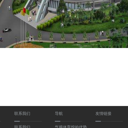
联系我们
导航
友情链接
联系我们
气膜体育馆的优势