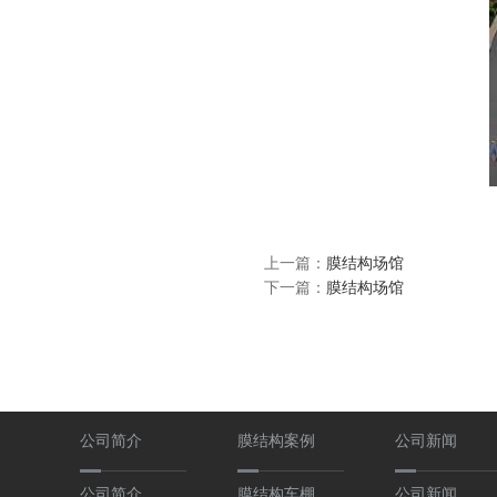
上一篇：
膜结构场馆
下一篇：
膜结构场馆
公司简介
膜结构案例
公司新闻
公司简介
膜结构车棚
公司新闻