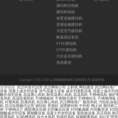
膜结构充电桩
膜结构场馆
体育设施膜结构
景观设施膜结构
大型充气膜结构
帐篷酒店客房
PTFE膜结构
ETFE膜结构
污水反吊膜结构
其他案例
Copyright © 2025-2026 山东耀杨膜结构工程有限公司 版权所有
友情链接:
武汉抖音代运营
武汉网络公司
止鼾枕
网站建设
武汉网站推广
设备
混凝土减水剂设备
加气混凝土设备
减水剂复配设备
混凝土减水剂
酸外加剂设备
高温离心风机
耐高温离心风机
高温风机
不锈钢风机
锅炉
道风机
高温防腐风机
不锈钢板材
不锈钢无缝管
不锈钢封头
不锈钢薄板
机
衬塑风机
防腐风机
高压离心风机
武汉网络推广
轴加风机
汽轮机油箱
机
武汉短视频代运营
烧结砖
景观砖
淄博膜结构
中药柜
陶土砖
膜结构工
材
不锈钢法兰
搪玻璃反应罐
衬四氟反应釜
衬四氟储罐
衬四氟管道
衬四
羧酸减水剂设备
聚羧酸设备
混凝土外加剂设备
脂肪族设备
高压风机
耐
部通风机
XQ斜槽风机
钛合金风机
热循环风机
锰钢耐磨风机
JK67矿用