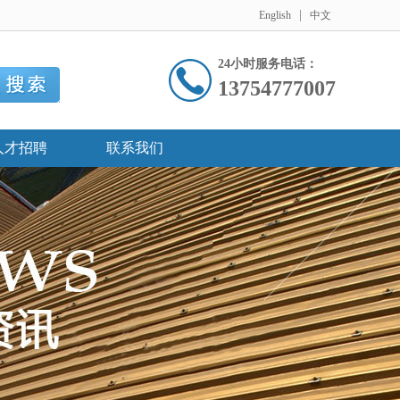
|
English
中文
24小时服务电话：
13754777007
人才招聘
联系我们