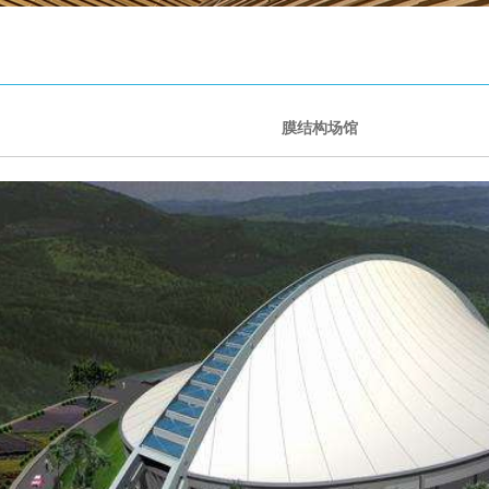
膜结构场馆