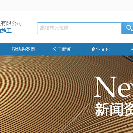
程有限公司
构施工
膜结构案例
公司新闻
企业文化